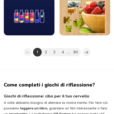
1
2
3
4
...
80
Come completi i giochi di riflessione?
Giochi di riflessione: cibo per il tuo cervello
A volte abbiamo bisogno di allenare la nostra mente. Per fare ciò
possiamo
leggere un libro
, guardare un film interessante o fare
un
cruciverba
. La piattaforma
Y8 Games
ha opzioni molto utili,