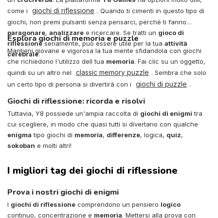
giochi di riflessione
come i
. Quando ti cimenti in questo tipo di
giochi, non premi pulsanti senza pensarci, perchè ti fanno
paragonare
,
analizzare
e ricercare. Se tratti un
gioco di
Esplora giochi di memoria e puzzle
riflessione
seriamente, può essere utile per la tua
attività
Mantieni giovane e vigorosa la tua mente sfidandola con giochi
cerebrale
.
che richiedono l'utilizzo dell tua
memoria
. Fai clic su un oggetto,
classic memory puzzle
quindi su un altro nel
. Sembra che solo
giochi di puzzle
un certo tipo di persona si divertirà con i
.
Giochi di riflessione: ricorda e risolvi
Tuttavia, Y8 possiede un'ampia raccolta di
giochi di enigmi
tra
cui scegliere, in modo che quasi tutti si divertano con qualche
enigma
tipo giochi di
memoria
,
differenze
, logica,
quiz
,
sokoban
e molti altri!
I migliori tag dei giochi di riflessione
Prova i nostri giochi di enigmi
I
giochi di riflessione
comprendono un pensiero
logico
continuo, concentrazione e
memoria
. Mettersi alla prova con