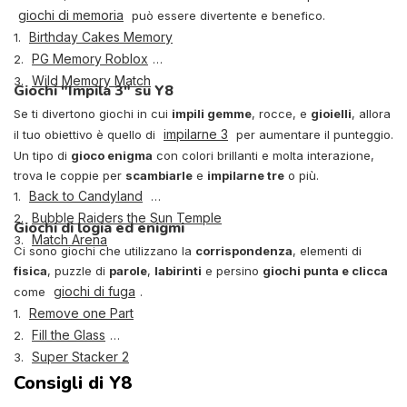
giochi di memoria
può essere divertente e benefico.
Birthday Cakes Memory
1.
PG Memory Roblox
2.
Wild Memory Match
3.
Giochi "Impila 3" su Y8
Se ti divertono giochi in cui
impili gemme
, rocce, e
gioielli
, allora
impilarne 3
il tuo obiettivo è quello di
per aumentare il punteggio.
Un tipo di
gioco enigma
con colori brillanti e molta interazione,
trova le coppie per
scambiarle
e
impilarne tre
o più.
Back to Candyland
1.
Bubble Raiders the Sun Temple
2.
Giochi di logia ed enigmi
Match Arena
3.
Ci sono giochi che utilizzano la
corrispondenza
, elementi di
fisica
, puzzle di
parole
,
labirinti
e persino
giochi punta e clicca
giochi di fuga
come
.
Remove one Part
1.
Fill the Glass
2.
Super Stacker 2
3.
Consigli di Y8