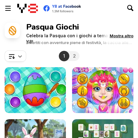
Pasqua Giochi
Celebra la Pasqua con i giochi a tema Pasqua su
Mostra altro
Y8!
Divertiti con avventure piene di festività, la caccia alle
uove e unisciti alle celebrazioni piene di gioia. Immergiti
nello spirito della Pasqua e vivi la magia di questa festa
1
2
speciale!