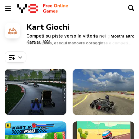
Kart Giochi
Competi su piste verso la vittoria nei giochi di
Mostra altro
Kart su Y8!
Corri su pista, esegui manovre coraggiose e competi
contro gli avversari nelle sfide di kart eccitanti.