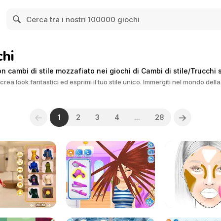
hi
 cambi di stile mozzafiato nei giochi di Cambi di stile/Trucchi 
rea look fantastici ed esprimi il tuo stile unico. Immergiti nel mondo della
1
2
3
4
...
28