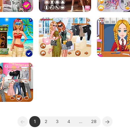
1
2
3
4
...
28