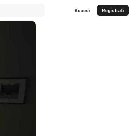
Accedi
Registrati
Auto
144p