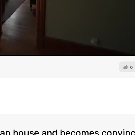
0
rban house and becomes convin