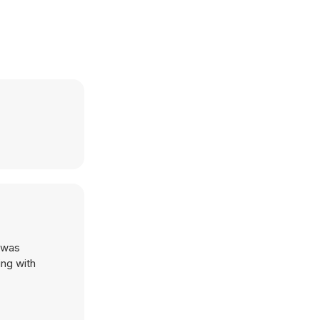
e was
ing with