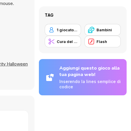
 mouse.
TAG
1 giocatore
Bambini
Cura del Corpo
Flash
rity Halloween
Aggiungi questo gioco alla
tua pagina web!
Inserendo la lines semplice di
codice