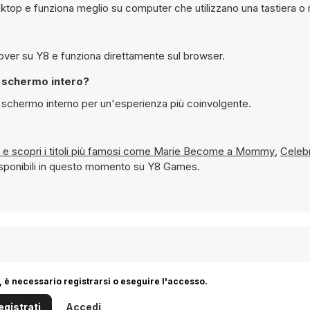
top e funziona meglio su computer che utilizzano una tastiera o
Sì, è possibile giocare gratuitamente a Alizee Jacotey Makeover su Y8 e funziona direttamente sul browser.
otey Makeover in modalità schermo intero?
iocato in modalità schermo interno per un'esperienza più coinvolgente.
Per Ragazze e scopri i titoli più famosi come
Marie Become a Mommy
,
Celeb
disponibili in questo momento su Y8 Games.
 è necessario registrarsi o eseguire l'accesso.
egistrati
Accedi