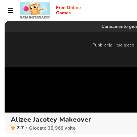
Alizee Jacotey Makeover
7.7
Giocato 38,968 volte