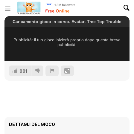
881
DETTAGLI DEL GIOCO