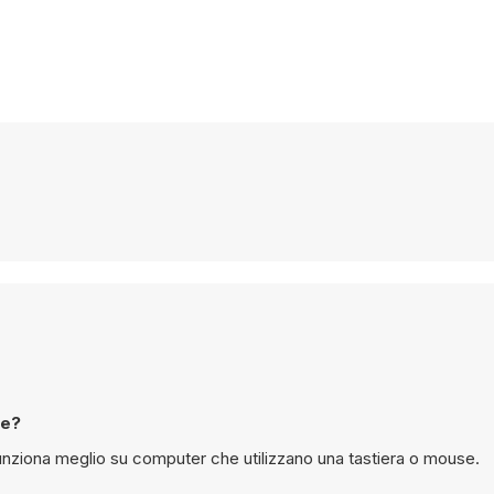
le?
nziona meglio su computer che utilizzano una tastiera o mouse.