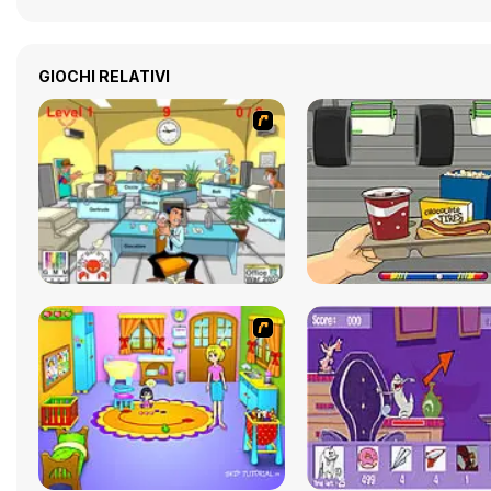
GIOCHI RELATIVI