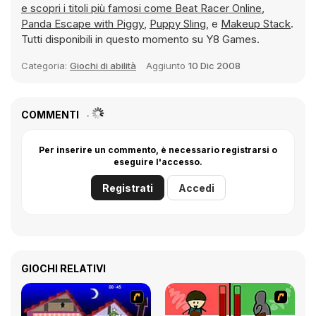
e scopri i titoli più famosi come
Beat Racer Online
,
Panda Escape with Piggy
,
Puppy Sling
, e
Makeup Stack
.
Tutti disponibili in questo momento su Y8 Games.
Categoria:
Giochi di abilità
Aggiunto
10 Dic 2008
COMMENTI
Per inserire un commento, è necessario registrarsi o
eseguire l'accesso.
Registrati
Accedi
GIOCHI RELATIVI