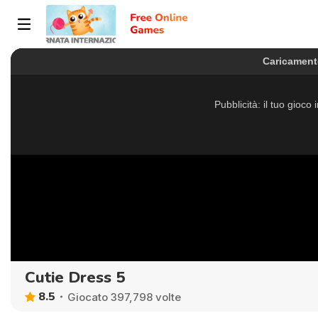
Cutie Dress 5
8.5
Giocato 397,798 volte