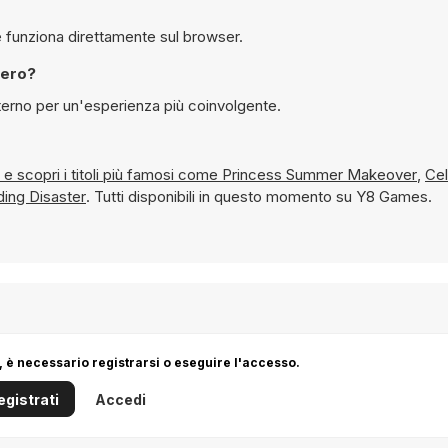
giocare gratuitamente a Cutie Dress 5 su Y8 e funziona direttamente sul browser.
mo intero?
hermo interno per un'esperienza più coinvolgente.
Per Ragazze e scopri i titoli più famosi come
Princess Summer Makeover
,
Cel
ding Disaster
. Tutti disponibili in questo momento su Y8 Games.
 è necessario registrarsi o eseguire l'accesso.
egistrati
Accedi