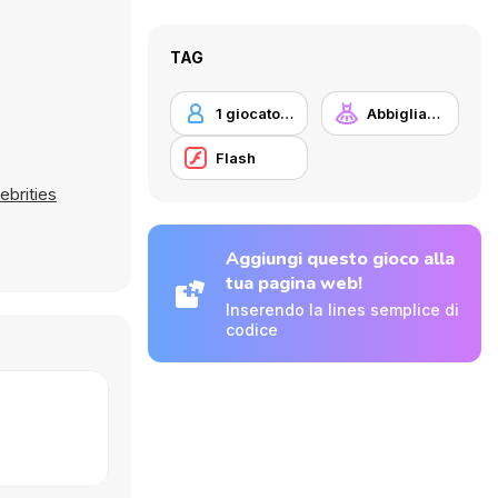
TAG
1 giocatore
Abbigliamento Dress Up
Flash
ebrities
Aggiungi questo gioco alla
tua pagina web!
Inserendo la lines semplice di
codice