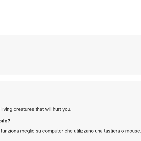
iving creatures that will hurt you.
bile?
funziona meglio su computer che utilizzano una tastiera o mouse