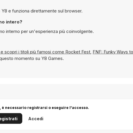
 possibile giocare gratuitamente a Deep Sea Explorer su Y8 e funziona direttamente sul browser.
dalità schermo intero?
dalità schermo interno per un'esperienza più coinvolgente.
Buffi e Pazzi e scopri i titoli più famosi come
Rocket Fest
,
FNF: Funky Ways to
i in questo momento su Y8 Games.
 è necessario registrarsi o eseguire l'accesso.
egistrati
Accedi