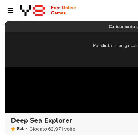
Deep Sea Explorer
8.4
Giocato 62,971 volte