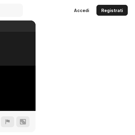
Accedi
Registrati