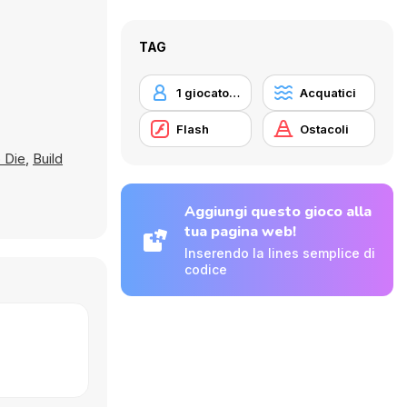
TAG
1 giocatore
Acquatici
Flash
Ostacoli
 Die
,
Build
Aggiungi questo gioco alla
tua pagina web!
Inserendo la lines semplice di
codice