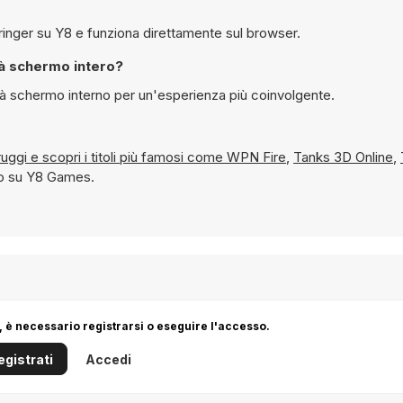
Sì, è possibile giocare gratuitamente a Derecho the Doom Bringer su Y8 e funziona direttamente sul browser.
 the Doom Bringer in modalità schermo intero?
 giocato in modalità schermo interno per un'esperienza più coinvolgente.
Cerca e distruggi e scopri i titoli più famosi come
WPN Fire
,
Tanks 3D Online
,
nto su Y8 Games.
 è necessario registrarsi o eseguire l'accesso.
egistrati
Accedi