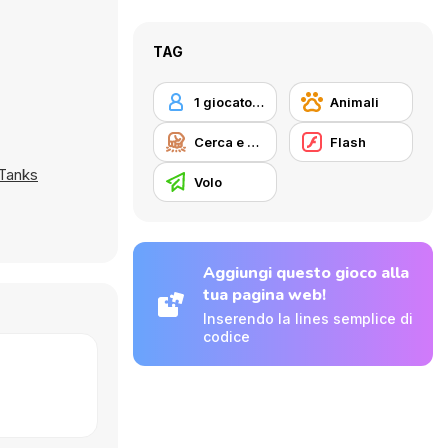
TAG
1 giocatore
Animali
Cerca e distruggi
Flash
Tanks
Volo
Aggiungi questo gioco alla
tua pagina web!
Inserendo la lines semplice di
codice