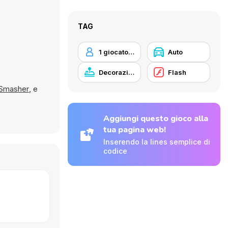
TAG
1 giocatore
Auto
Decorazione
Flash
 Smasher
, e
Aggiungi questo gioco alla
tua pagina web!
Inserendo la lines semplice di
codice