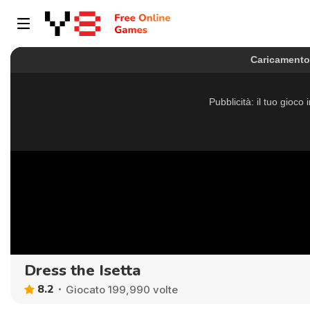
Dress the Isetta
8.2
Giocato 199,990 volte