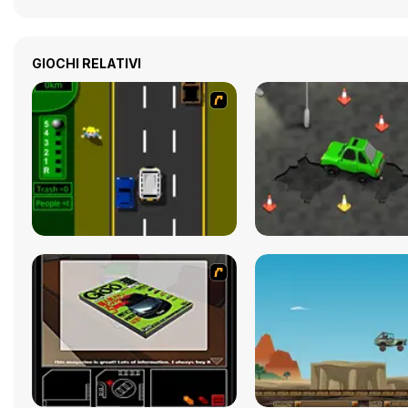
GIOCHI RELATIVI