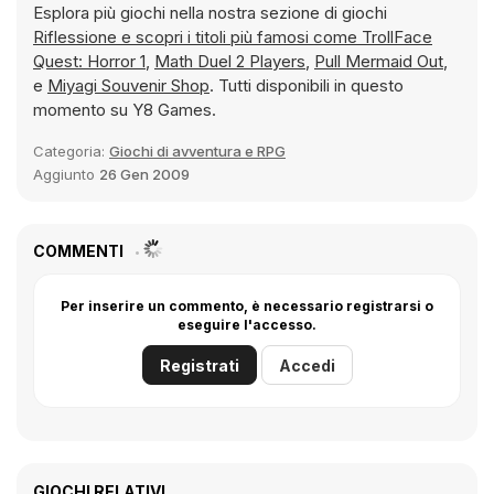
Esplora più giochi nella nostra sezione di giochi
Riflessione e scopri i titoli più famosi come
TrollFace
Quest: Horror 1
,
Math Duel 2 Players
,
Pull Mermaid Out
,
e
Miyagi Souvenir Shop
. Tutti disponibili in questo
momento su Y8 Games.
Categoria:
Giochi di avventura e RPG
Aggiunto
26 Gen 2009
COMMENTI
Per inserire un commento, è necessario registrarsi o
eseguire l'accesso.
Registrati
Accedi
GIOCHI RELATIVI