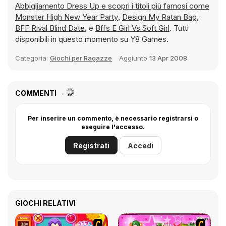
Abbigliamento Dress Up e scopri i titoli più famosi come
Monster High New Year Party
,
Design My Ratan Bag
,
BFF Rival Blind Date
, e
Bffs E Girl Vs Soft Girl
. Tutti
disponibili in questo momento su Y8 Games.
Categoria:
Giochi per Ragazze
Aggiunto
13 Apr 2008
COMMENTI
Per inserire un commento, è necessario registrarsi o
eseguire l'accesso.
Registrati
Accedi
GIOCHI RELATIVI