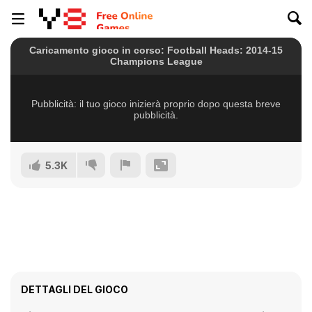
5.3K
DETTAGLI DEL GIOCO