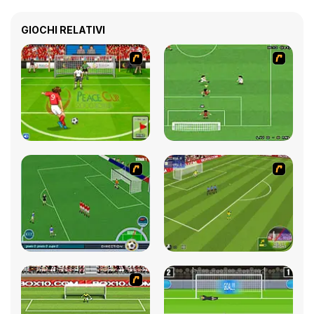
GIOCHI RELATIVI