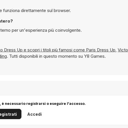
 giocare gratuitamente a Futuristic Fairy su Y8 e funziona direttamente sul browser.
hermo intero?
 schermo interno per un'esperienza più coinvolgente.
Abbigliamento Dress Up e scopri i titoli più famosi come
Paris Dress Up
,
Victo
ding
. Tutti disponibili in questo momento su Y8 Games.
 è necessario registrarsi o eseguire l'accesso.
egistrati
Accedi