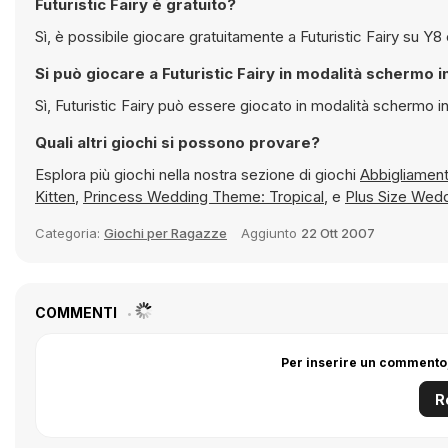
Futuristic Fairy è gratuito?
Sì, è possibile
Si può giocare a Futuristic Fairy in modalità sc
Sì, Futuristic Fairy può essere giocato in modalità
Quali altri giochi si possono provare?
Esplora più giochi nella nostra sezione di giochi
Kitten
,
Princess Wedding Theme: Tropical
, e
Plus Size Wed
Categoria:
Giochi per Ragazze
Aggiunto
22 Ott 2007
COMMENTI
Per inserire un commento,
R