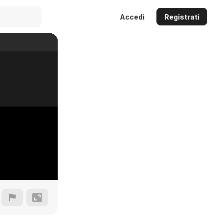
Accedi
Registrati