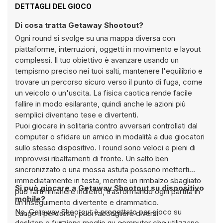
DETTAGLI DEL GIOCO
Di cosa tratta Getaway Shootout?
Ogni round si svolge su una mappa diversa con
piattaforme, interruzioni, oggetti in movimento e layout
complessi. Il tuo obiettivo è avanzare usando un
tempismo preciso nei tuoi salti, mantenere l'equilibrio e
trovare un percorso sicuro verso il punto di fuga, come
un veicolo o un'uscita. La fisica caotica rende facile
fallire in modo esilarante, quindi anche le azioni più
semplici diventano tese e divertenti.
Puoi giocare in solitaria contro avversari controllati dal
computer o sfidare un amico in modalità a due giocatori
sullo stesso dispositivo. I round sono veloci e pieni di
improvvisi ribaltamenti di fronte. Un salto ben
sincronizzato o una mossa astuta possono metterti
immediatamente in testa, mentre un rimbalzo sbagliato
Si può giocare a Getaway Shootout su dispositivo
può farti rimanere indietro, trasformando ogni partita in
mobile?
un inseguimento divertente e drammatico.
No, Getaway Shootout è progettato per gioco su
Lungo il percorso, puoi raccogliere diversi
desktop e funziona meglio su computer che utilizzano