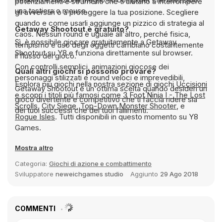
potenziamenti e strumenti che ti aiutano a interrompere
una tastiera o mouse.
gli avversari o a proteggere la tua posizione. Scegliere
quando e come usarli aggiunge un pizzico di strategia al
Getaway Shootout è gratuito?
caos. Nessun round è uguale all'altro, perché fisica,
Sì, è possibile giocare gratuitamente a Getaway
tempismo e uso degli oggetti cambiano costantemente
Shootout su Y8 e funziona direttamente sul browser.
il flusso del gioco.
Con controlli semplici, animazioni giocose dei
Quali altri giochi si possono provare?
personaggi stilizzati e round veloci e imprevedibili,
Esplora più giochi nella nostra sezione di giochi
Uccisioni
Getaway Shootout è un'ottima scelta quando desideri un
e scopri i titoli più famosi come
3 Foot Ninja I - The Lost
gioco divertente e competitivo che ti faccia ridere sia
Scrolls
,
City Siege
,
Top-Down Monster Shooter
, e
dei tuoi successi che dei tuoi fallimenti.
Rogue Isles
. Tutti disponibili in questo momento su Y8
Games.
Mostra altro
Categoria:
Giochi di azione e combattimento
Sviluppatore
neweichgames studio
Aggiunto
29 Ago 2018
COMMENTI