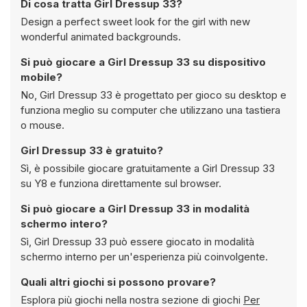
Di cosa tratta Girl Dressup 33?
Design a perfect sweet look for the girl with new
wonderful animated backgrounds.
Si può giocare a Girl Dressup 33 su dispositivo
mobile?
No, Girl Dressup 33 è progettato per gioco su desktop e
funziona meglio su computer che utilizzano una tastiera
o mouse.
Girl Dressup 33 è gratuito?
Sì, è possibile giocare gratuitamente a Girl Dressup 33
su Y8 e funziona direttamente sul browser.
Si può giocare a Girl Dressup 33 in modalità
schermo intero?
Sì, Girl Dressup 33 può essere giocato in modalità
schermo interno per un'esperienza più coinvolgente.
Quali altri giochi si possono provare?
Esplora più giochi nella nostra sezione di giochi
Per