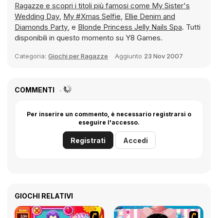
Ragazze e scopri i titoli più famosi come
My Sister's
Wedding Day
,
My #Xmas Selfie
,
Ellie Denim and
Diamonds Party
, e
Blonde Princess Jelly Nails Spa
. Tutti
disponibili in questo momento su Y8 Games.
Categoria:
Giochi per Ragazze
Aggiunto
23 Nov 2007
COMMENTI
Per inserire un commento, è necessario registrarsi o
eseguire l'accesso.
Registrati
Accedi
GIOCHI RELATIVI