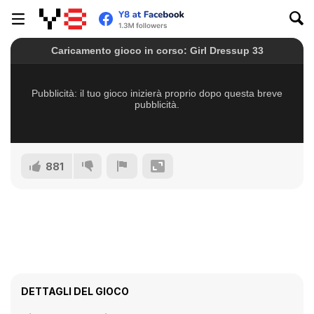
881
DETTAGLI DEL GIOCO