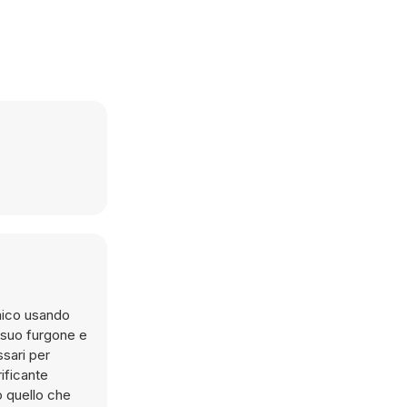
 amico usando
l suo furgone e
ssari per
ificante
o quello che