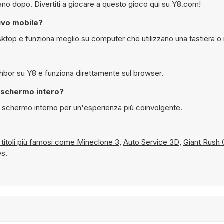
dano dopo. Divertiti a giocare a questo gioco qui su Y8.com!
tivo mobile?
ktop e funziona meglio su computer che utilizzano una tastiera 
Sì, è possibile giocare gratuitamente a Hello Ice Cream Neighbor su Y8 e funziona direttamente sul browser.
Cream Neighbor in modalità schermo intero?
giocato in modalità schermo interno per un'esperienza più coinvolgente.
i i titoli più famosi come
Mineclone 3
,
Auto Service 3D
,
Giant Rush 
es.