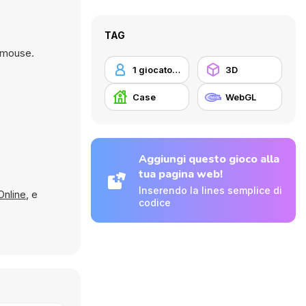
TAG
o mouse.
1 giocatore
3D
Case
WebGL
Aggiungi questo gioco alla
tua pagina web!
Inserendo la lines semplice di
Online
, e
codice