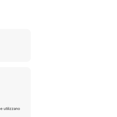
 utilizzano