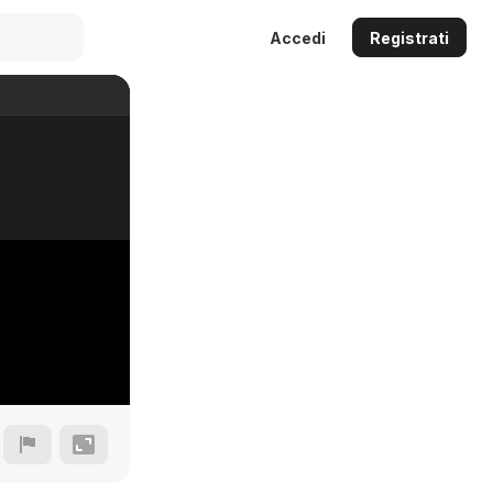
Accedi
Registrati