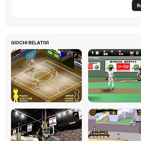
R
GIOCHI RELATIVI