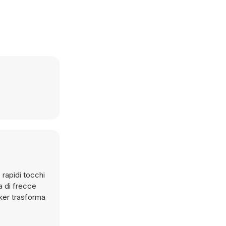
 rapidi tocchi
a di frecce
nker trasforma