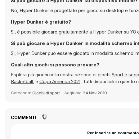
Si può giocare a Hyper Dunker su dispositivo mobile?
No, Hyper Dunker è progettato per gioco su desktop e funzi
Hyper Dunker è gratuito?
Sì, è possibile
Si può giocare a Hyper Dunker in modalità sche
Sì, Hyper Dunker può essere giocato in modalità sc
Quali altri giochi si possono provare?
Esplora più giochi nella nostra sezione di giochi
Sport e 
Basketball
, e
Copa America 2021
. Tutti disponibili in ques
Categoria:
Giochi di sport
Aggiunto
24 Nov 2010
COMMENTI
Per inserire un commento,