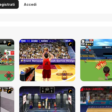
egistrati
Accedi