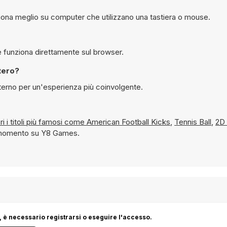
ona meglio su computer che utilizzano una tastiera o mouse.
 giocare gratuitamente a Hyper Dunker su Y8 e funziona direttamente sul browser.
rmo intero?
hermo interno per un'esperienza più coinvolgente.
scopri i titoli più famosi come
American Football Kicks
,
Tennis Ball
,
2D
to momento su Y8 Games.
 è necessario registrarsi o eseguire l'accesso.