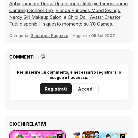
Abbigliamento Dress Up e scopri i titoli più famosi come
Camping School Trip
,
Blonde Princess Mood Swings
,
Nerdy Girl Makeup Salon
, e
Chibi Doll: Avatar Creator
.
Tutti disponibili in questo momento su Y8 Games.
Categoria:
Giochi per Ragazze
Aggiunto
05 Set 2007
COMMENTI
Per inserire un commento, è necessario registrarsi o
eseguire l'accesso.
Registrati
Accedi
GIOCHI RELATIVI