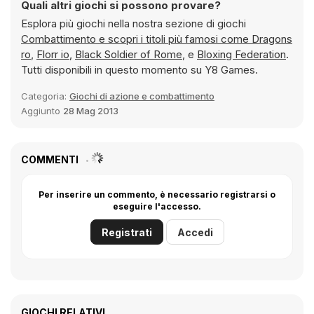
Quali altri giochi si possono provare?
Esplora più giochi nella nostra sezione di giochi
Combattimento e scopri i titoli più famosi come
Dragons
ro
,
Florr io
,
Black Soldier of Rome
, e
Bloxing Federation
.
Tutti disponibili in questo momento su Y8 Games.
Categoria:
Giochi di azione e combattimento
Aggiunto
28 Mag 2013
COMMENTI
Per inserire un commento, è necessario registrarsi o
eseguire l'accesso.
Registrati
Accedi
GIOCHI RELATIVI