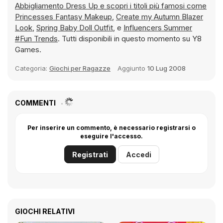
Abbigliamento Dress Up e scopri i titoli più famosi come
Princesses Fantasy Makeup
,
Create my Autumn Blazer
Look
,
Spring Baby Doll Outfit
, e
Influencers Summer
#Fun Trends
. Tutti disponibili in questo momento su Y8
Games.
Categoria:
Giochi per Ragazze
Aggiunto
10 Lug 2008
COMMENTI
Per inserire un commento, è necessario registrarsi o
eseguire l'accesso.
Registrati
Accedi
GIOCHI RELATIVI