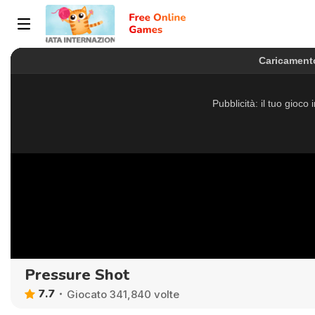
Pressure Shot
7.7
Giocato 341,840 volte