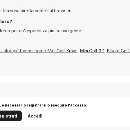
 giocare gratuitamente a Pressure Shot su Y8 e funziona direttamente sul browser.
ermo intero?
chermo interno per un'esperienza più coinvolgente.
opri i titoli più famosi come
Mini Golf Xmas
,
Mini Golf 3D
,
Billiard Golf
 è necessario registrarsi o eseguire l'accesso.
egistrati
Accedi