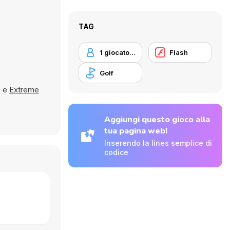
TAG
1 giocatore
Flash
Golf
, e
Extreme
Aggiungi questo gioco alla
tua pagina web!
Inserendo la lines semplice di
codice