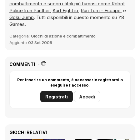
combattimento e scopri i titoli più famosi come
Robot
Police Iron Panther
,
Kart Fight io
,
Run Tom - Escape
, e
Goku Jump
. Tutti disponibili in questo momento su Y8
Games.
Categoria:
Giochi di azione e combattimento
Aggiunto
03 Set 2008
COMMENTI
Per inserire un commento, è necessario registrarsi o
eseguire l'accesso.
Registrati
Accedi
GIOCHI RELATIVI