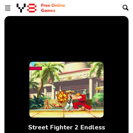
Street Fighter 2 Endless