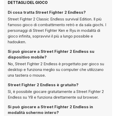
DETTAGLI DEL GIOCO
Di cosa tratta Street Fighter 2 Endless?
Street Fighter 2 Classic Endless survival Edition. Il più
famoso gioco di combattimento retrò e da sala giochi. I
personaggi di Street Fighter Ken e Ryu in modalità di
gioco infinita, sopravvivi il più a lungo possibile e
hadouken.
Si può giocare a Street Fighter 2 Endless su
dispositivo mobile?
No, Street Fighter 2 Endless è progettato per gioco su
desktop e funziona meglio su computer che utilizzano
una tastiera o mouse.
Street Fighter 2 Endless è gratuito?
Sì, è possibile giocare gratuitamente a Street Fighter 2
Endless su Y8 e funziona direttamente sul browser.
Si può giocare a Street Fighter 2 Endless in
modalità schermo intero?