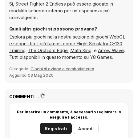
Sì, Street Fighter 2 Endless può essere giocato in
modalità schermo interno per un'esperienza più
coinvolgente.
Quali altri giochi si possono provare?
Esplora più giochi nella nostra sezione di giochi
WebGL
e scopri i titoli più famosi come
Flight Simulator C-130
Training
,
The Orchid's Edge
,
Math King
, e
Arrow Wave
.
Tutti disponibili in questo momento su Y8 Games.
Categoria:
Giochi di azione e combattimento
Aggiunto
03 Mag 2020
COMMENTI
Per inserire un commento, è necessario registrarsi o
eseguire l'accesso.
Registrati
Accedi