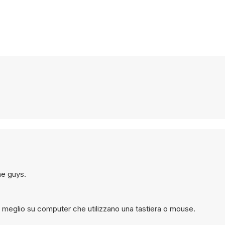
he guys.
meglio su computer che utilizzano una tastiera o mouse.