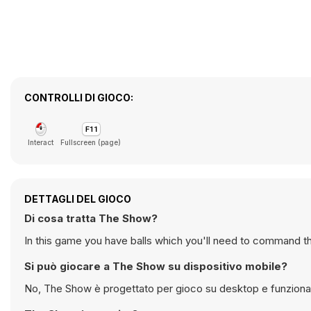
CONTROLLI DI GIOCO:
Interact
Fullscreen (page)
DETTAGLI DEL GIOCO
Di cosa tratta The Show?
In this game you have balls which you'll need to command t
Si può giocare a The Show su dispositivo mobile?
No, The Show è progettato per gioco su desktop e funziona 