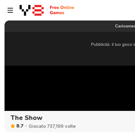
The Show
8.7
Giocato 737,199 volte