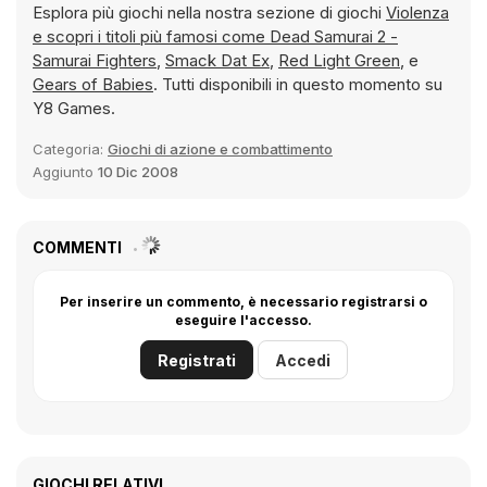
Esplora più giochi nella nostra sezione di giochi
Violenza
e scopri i titoli più famosi come
Dead Samurai 2 -
Samurai Fighters
,
Smack Dat Ex
,
Red Light Green
, e
Gears of Babies
. Tutti disponibili in questo momento su
Y8 Games.
Categoria:
Giochi di azione e combattimento
Aggiunto
10 Dic 2008
COMMENTI
Per inserire un commento, è necessario registrarsi o
eseguire l'accesso.
Registrati
Accedi
GIOCHI RELATIVI