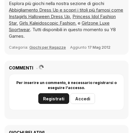
Esplora più giochi nella nostra sezione di giochi
Abbigliamento Dress Up e scopri i titoli più famosi come
Instagirls Halloween Dress Up
,
Princess Idol Fashion
Star
,
Girls Kaleidoscopic Fashion
, e
Girlzone Luxe
Sportwear
. Tutti disponibili in questo momento su Y8
Games.
Categoria:
Giochi per Ragazze
Aggiunto
17 Mag 2012
COMMENTI
Per inserire un commento, è necessario registrarsi o
eseguire l'accesso.
Registrati
Accedi
GIOCHI RELATIVI