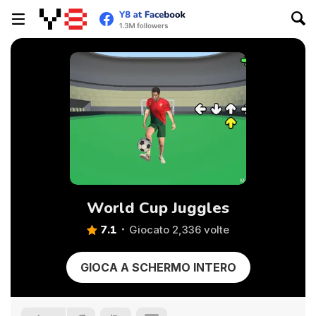
World Cup Juggles
7.1
Giocato 2,336 volte
GIOCA A SCHERMO INTERO