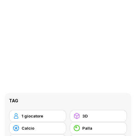
TAG
1 giocatore
3D
Calcio
Palla