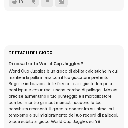
10
DETTAGLI DEL GIOCO
Di cosa tratta World Cup Juggles?
World Cup Juggles è un gioco di abilità calcistiche in cui
mantieni la palla in aria con il tuo giocatore preferito.
Segui le indicazioni delle frecce, dai il giusto tempo a
ogni input e costruisci lunghe combo di palleggi. Mosse
precise aumentano il tuo punteggio e il moltiplicatore
combo, mentre gli input mancati riducono le tue
possibilità rimanenti. Il gioco si concentra sul ritmo, sul
tempismo e sul miglioramento del tuo record di palleggi.
Gioca subito al gioco World Cup Juggles su Y8.