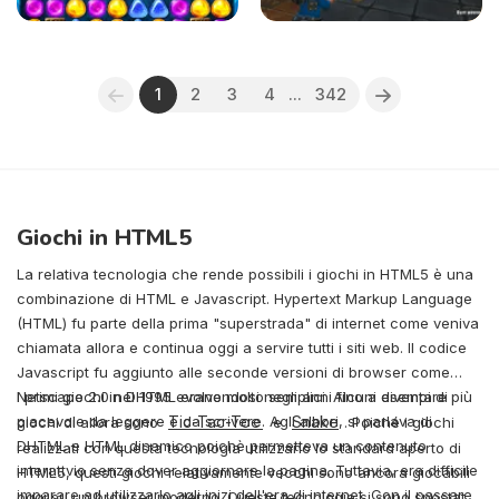
1
2
3
4
...
342
Giochi in HTML5
La relativa tecnologia che rende possibili i giochi in HTML5 è una
combinazione di HTML e Javascript. Hypertext Markup Language
(HTML) fu parte della prima "superstrada" di internet come veniva
chiamata allora e continua oggi a servire tutti i siti web. Il codice
Javascript fu aggiunto alle seconde versioni di browser come
Netscape 2.0 nel 1995 evolvendosi negli anni fino a diventare più
I primi giochi in DHTML erano molto semplici. Alcuni esempi di
piacevole da leggere e da scrivere. Agli albori, si parlava di
Tic-Tac-Toe
Snake
giochi di allora sono
e
. Poiché i giochi
DHTML e HTML dinamico poichè permetteva un contenuto
realizzati con questa tecnologia utilizzano lo standard aperto di
interattvio senza dover aggiornare la pagina. Tuttavia, era difficile
HTML5, questi giochi relativamente vecchi sono ancora giocabili
imparare ad utilizzarlo agli inizi dell'era di internet. Con il passare
oggi su un browser moderno. Queste tecnologie si sono spostate