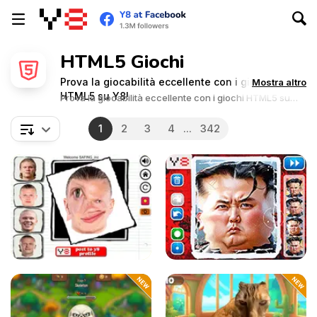
HTML5 Giochi
Prova la giocabilità eccellente con i giochi
Mostra altro
HTML5 su Y8!
Prova la giocabilità eccellente con i giochi HTML5 su
Y8!
1
2
3
4
...
342