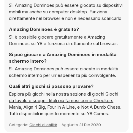
Sì, Amazing Dominoes può essere giocato su dispositivi
mobili ma anche su computer desktop. Funziona
direttamente nel browser e non è necessario scaricarlo.
Amazing Dominoes è gratuito?
Sì, è possibile giocare gratuitamente a Amazing
Dominoes su Y8 e funziona direttamente sul browser.
Si può giocare a Amazing Dominoes in modalità
schermo intero?
Sì, Amazing Dominoes può essere giocato in modalità
schermo interno per un'esperienza più coinvolgente.
Quali altri giochi si possono provare?
Esplora più giochi nella nostra sezione di giochi
Giochi
da tavolo e scopri i titoli più famosi come
Checkers
Mania
,
Align 4 Big
,
Four In A Line
, e
Not A Dumb Chess
.
Tutti disponibili in questo momento su Y8 Games.
Categoria:
Giochi di abilità
Aggiunto
31 Dic 2020