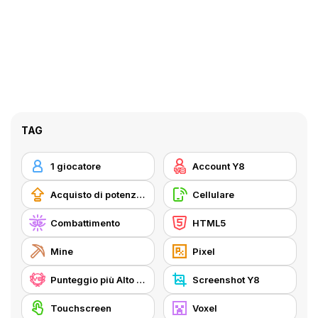
TAG
1 giocatore
Account Y8
Acquisto di potenziatori
Cellulare
Combattimento
HTML5
Mine
Pixel
Punteggio più Alto di Y8
Screenshot Y8
Touchscreen
Voxel