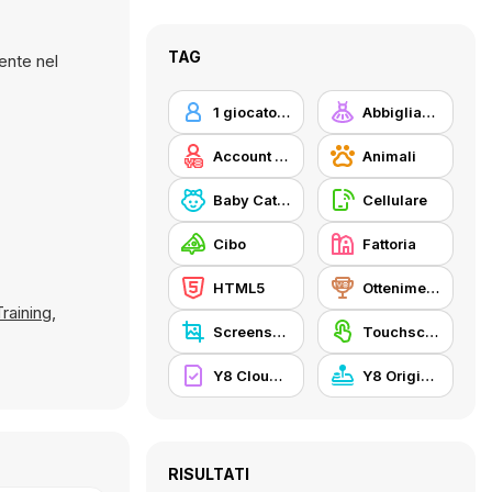
TAG
1 giocatore
Abbigliamento Dress Up
Account Y8
Animali
Baby Cathy
Cellulare
Cibo
Fattoria
HTML5
Ottenimenti Y8
raining
,
Screenshot Y8
Touchscreen
Y8 Cloud Save
Y8 Originals
RISULTATI