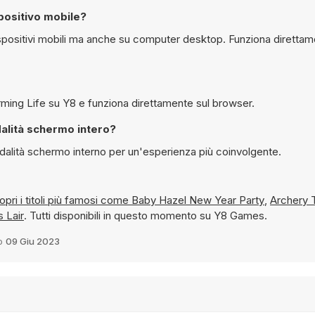
positivo mobile?
Sì, è possibile giocare gratuitamente a Baby Cathy Ep33: Farming Life su Y8 e funziona direttamente sul browser.
 Baby Cathy Ep33: Farming Life in modalità schermo intero?
uò essere giocato in modalità schermo interno per un'esperienza più coinvolgente.
 e scopri i titoli più famosi come
Baby Hazel New Year Party
,
Archery T
s Lair
. Tutti disponibili in questo momento su Y8 Games.
to
09 Giu 2023