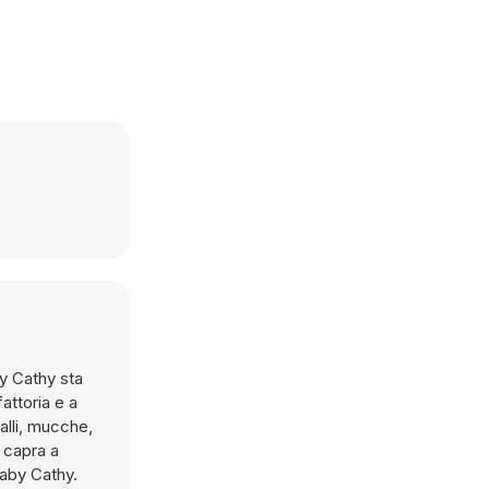
y Cathy sta
attoria e a
alli, mucche,
a capra a
Baby Cathy.