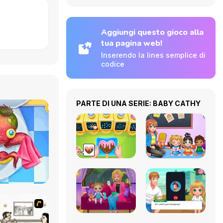
Aggiungi questo gioco alla
tua pagina web!
Inserendo la lines semplice di
codice
PARTE DI UNA SERIE: BABY CATHY