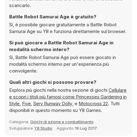
scaricarlo.
Battle Robot Samurai Age è gratuito?
Sì, è possibile giocare gratuitamente a Battle Robot
Samurai Age su Y8 e funziona direttamente sul browser.
Si può giocare a Battle Robot Samurai Age in
modalità schermo intero?
Sì, Battle Robot Samurai Age può essere giocato in
modalità schermo interno per un'esperienza più
coinvolgente.
Quali altri giochi si possono provare?
Esplora più giochi nella nostra sezione di giochi
Cellulare
e scopri i titoli più famosi come
Princesses Gardening in
Style
,
Five
,
Sery Runway Dolly
, e
Motocross 22
. Tutti
disponibili in questo momento su Y8 Games.
Categoria:
Giochi di azione e combattimento
Sviluppatore
Y8 Studio
Aggiunto
19 Lug 2017