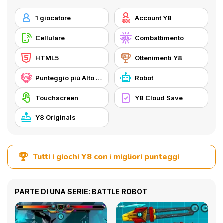
1 giocatore
Account Y8
Cellulare
Combattimento
HTML5
Ottenimenti Y8
Punteggio più Alto di Y8
Robot
Touchscreen
Y8 Cloud Save
Y8 Originals
Tutti i giochi Y8 con i migliori punteggi
PARTE DI UNA SERIE: BATTLE ROBOT