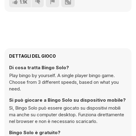
1.1K
DETTAGLI DEL GIOCO
Di cosa tratta Bingo Solo?
Play bingo by yourself. A single player bingo game.
Choose from 3 different speeds, based on what you
need.
Si può giocare a Bingo Solo su dispositivo mobile?
Sì, Bingo Solo può essere giocato su dispositivi mobili
ma anche su computer desktop. Funziona direttamente
nel browser e non è necessario scaricarlo.
Bingo Solo è gratuito?