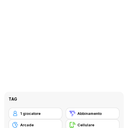
TAG
1 giocatore
Abbinamento
Arcade
Cellulare