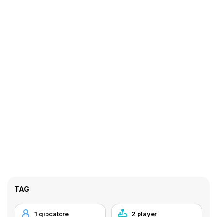
TAG
1 giocatore
2 player