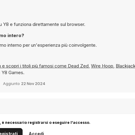
 è possibile giocare gratuitamente a Bubble Shoot Piano su Y8 e funziona direttamente sul browser.
modalità schermo intero?
odalità schermo interno per un'esperienza più coinvolgente.
Touchscreen e scopri i titoli più famosi come
Dead Zed
,
Wire Hoop
,
Blackjac
su Y8 Games.
Aggiunto
22 Nov 2024
 è necessario registrarsi o eseguire l'accesso.
egistrati
Accedi