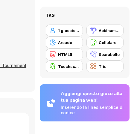
TAG
1 giocatore
Abbinamento
Arcade
Cellulare
HTML5
Sparabolle
k Tournament
,
Touchscreen
Tris
Aggiungi questo gioco alla
tua pagina web!
Inserendo la lines semplice di
codice