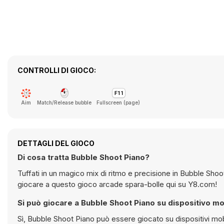
CONTROLLI DI GIOCO:
Aim
Match/Release bubble
Fullscreen (page)
DETTAGLI DEL GIOCO
Di cosa tratta Bubble Shoot Piano?
Tuffati in un magico mix di ritmo e precisione in Bubble Shoo
giocare a questo gioco arcade spara-bolle qui su Y8.com!
Si può giocare a Bubble Shoot Piano su dispositivo mo
Sì, Bubble Shoot Piano può essere giocato su dispositivi mobili ma anche su computer desktop. Funziona direttamente nel browser e non è