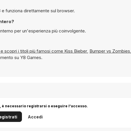
ile giocare gratuitamente a Candy Machine su Y8 e funziona direttamente sul browser.
chermo intero?
 schermo interno per un'esperienza più coinvolgente.
Buffi e Pazzi e scopri i titoli più famosi come
Kiss Bieber
,
Bumper vs Zombies
 momento su Y8 Games.
 è necessario registrarsi o eseguire l'accesso.
egistrati
Accedi