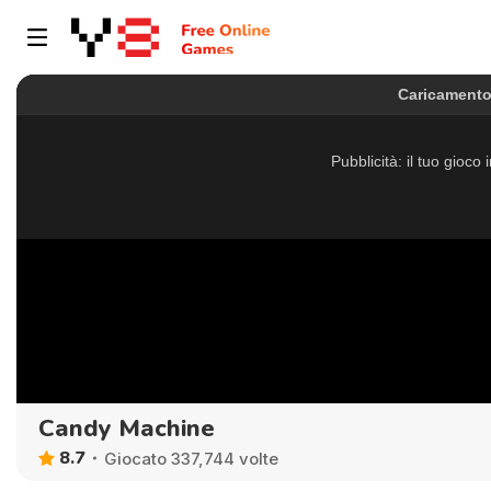
Candy Machine
8.7
Giocato 337,744 volte