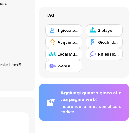
ouse.
TAG
1 giocatore
2 player
Acquisto di potenziatori
Giochi da tavolo
Local Multiplayer
Riflessione
zzle Html5
,
WebGL
Aggiungi questo gioco alla
tua pagina web!
Inserendo la lines semplice di
codice