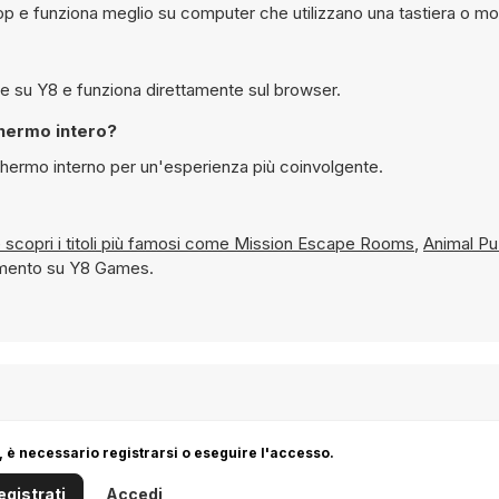
p e funziona meglio su computer che utilizzano una tastiera o m
Sì, è possibile giocare gratuitamente a Checkers By Fireplace su Y8 e funziona direttamente sul browser.
place in modalità schermo intero?
o in modalità schermo interno per un'esperienza più coinvolgente.
iflessione e scopri i titoli più famosi come
Mission Escape Rooms
,
Animal Pu
momento su Y8 Games.
 è necessario registrarsi o eseguire l'accesso.
egistrati
Accedi