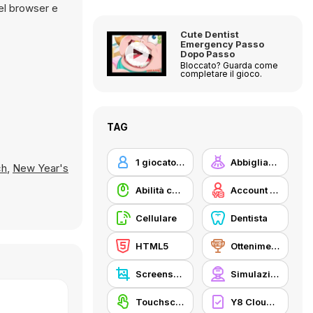
Cute Dentist
Emergency Passo
Dopo Passo
Bloccato? Guarda come
completare il gioco.
TAG
1 giocatore
Abbigliamento Dress Up
ch
,
New Year's
Abilità con il mouse
Account Y8
Cellulare
Dentista
HTML5
Ottenimenti Y8
Screenshot Y8
Simulazione
Touchscreen
Y8 Cloud Save