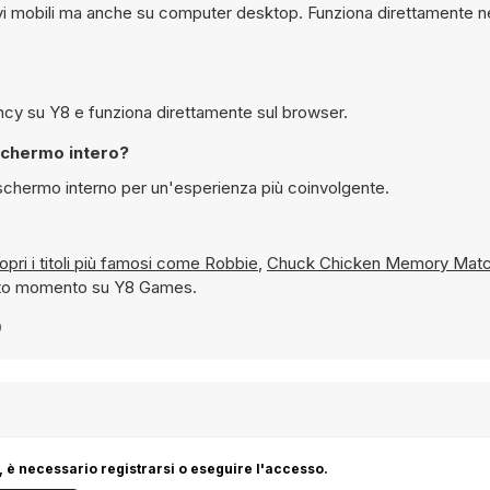
Sì, è possibile giocare gratuitamente a Cute Dentist Emergency su Y8 e funziona direttamente sul browser.
Emergency in modalità schermo intero?
cato in modalità schermo interno per un'esperienza più coinvolgente.
 e scopri i titoli più famosi come
Robbie
,
Chuck Chicken Memory Mat
questo momento su Y8 Games.
9
 è necessario registrarsi o eseguire l'accesso.