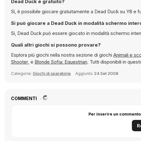
Dead Duck è gratuito?
Sì, è possibile gioca
Si può giocare a Dead Duck in modalità schermo int
Sì, Dead Duck può essere giocato in modalità schermo
Quali altri giochi si possono provare?
Esplora più giochi nella nostra sezione di giochi
Animal
Shooter
, e
Blonde Sofia: Equestrian
. Tutti disponibili in q
Categoria:
Giochi di sparatorie
Aggiunto
24 Set 2008
COMMENTI
Per inserire un commento,
R