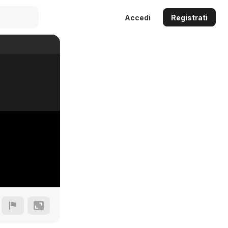
Accedi
Registrati