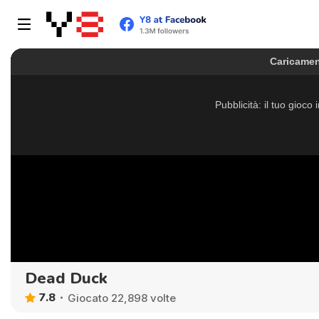
Dead Duck
7.8
Giocato 22,898 volte