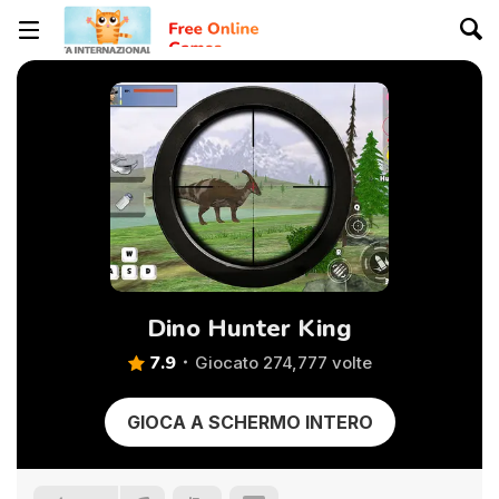
Dino Hunter King
7.9
Giocato 274,777 volte
GIOCA A SCHERMO INTERO