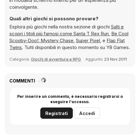
in modalità schermo interno per un'esperienza più
coinvolgente.
Quali altri giochi si possono provare?
Esplora più giochi nella nostra sezione di giochi
Salti e
scopri i titoli più famosi come
Santa T Rex Run
,
Be Cool
Scooby-Doo!: Mystery Chase
,
Super Pixel
, e
Flap Flat
Twins
. Tutti disponibili in questo momento su Y8 Games.
Categoria:
Giochi di avventura e RPG
Aggiunto
23 Nov 2011
COMMENTI
Per inserire un commento, è necessario registrarsi o
eseguire l'accesso.
Registrati
Accedi