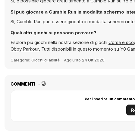
Sì, è possibile gio
Si può giocare a Gumble Run in modalità schermo i
Sì, Gumble Run può essere giocato in modalità scher
Quali altri giochi si possono provare?
Esplora più giochi nella nostra sezione di giochi
Corsa e
Obby Parkour
. Tutti disponibili in questo momento su Y8 Ga
Categoria:
Giochi di abilità
Aggiunto
24 Ott 2020
COMMENTI
Per inserire un commento,
R