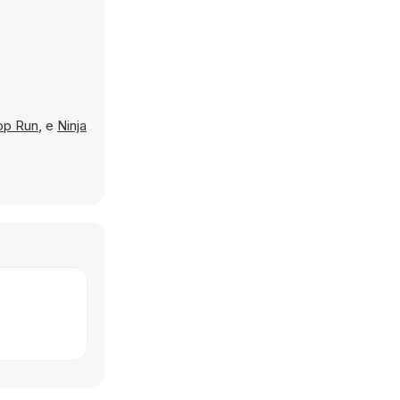
op Run
, e
Ninja