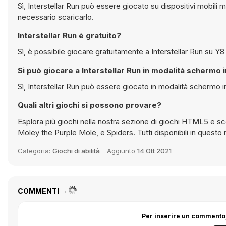
Sì, Interstellar Run può essere giocato su dispositivi mobili ma anche su computer desktop. Funziona direttamente nel browser e non è
necessario scaricarlo.
Interstellar Run è gratuito?
Sì, è possibil
Si può giocare a Interstellar Run in modalità s
Sì, Interstellar Run può essere giocato in modalità
Quali altri giochi si possono provare?
Esplora più giochi nella nostra sezione di giochi
HTML5
Moley the Purple Mole
, e
Spiders
. Tutti disponibili in que
Categoria:
Giochi di abilità
Aggiunto
14 Ott 2021
COMMENTI
Per inserire un commento,