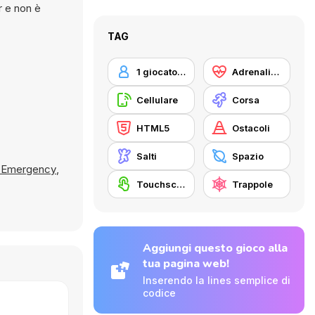
TAG
1 giocatore
Adrenalina
Cellulare
Corsa
HTML5
Ostacoli
Salti
Spazio
l Emergency
,
Touchscreen
Trappole
Aggiungi questo gioco alla
tua pagina web!
Inserendo la lines semplice di
codice