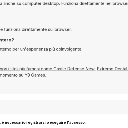
e giocare gratuitamente a Interstellar Run su Y8 e funziona direttamente sul browser.
chermo intero?
 schermo interno per un'esperienza più coinvolgente.
 e scopri i titoli più famosi come
Castle Defense New
,
Extreme Denta
sto momento su Y8 Games.
 è necessario registrarsi o eseguire l'accesso.