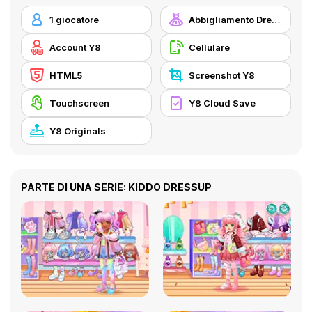
1 giocatore
Abbigliamento Dress Up
Account Y8
Cellulare
HTML5
Screenshot Y8
Touchscreen
Y8 Cloud Save
Y8 Originals
PARTE DI UNA SERIE: KIDDO DRESSUP