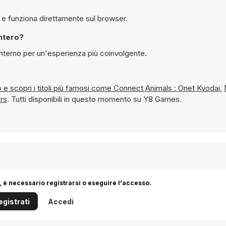
le giocare gratuitamente a Lipstick Switch su Y8 e funziona direttamente sul browser.
chermo intero?
 schermo interno per un'esperienza più coinvolgente.
Abbinamento e scopri i titoli più famosi come
Connect Animals : Onet Kyodai
,
rs
. Tutti disponibili in questo momento su Y8 Games.
 è necessario registrarsi o eseguire l'accesso.
egistrati
Accedi