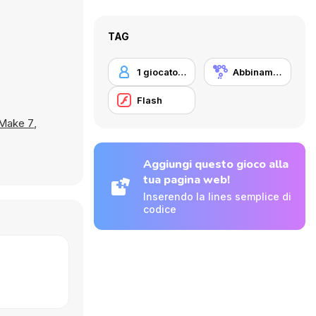
TAG
1 giocatore
Abbinamento
Flash
Make 7
,
Aggiungi questo gioco alla
tua pagina web!
Inserendo la lines semplice di
codice